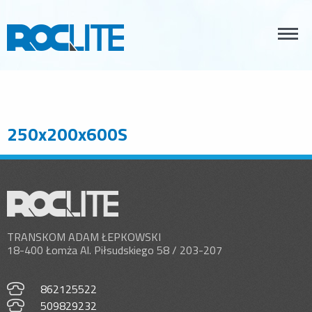
250x200x600S
TRANSKOM ADAM ŁEPKOWSKI
18-400 Łomża Al. Piłsudskiego 58 / 203-207
862125522
509829232